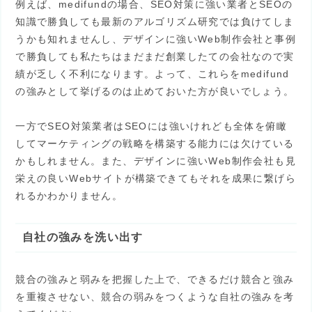
例えば、medifundの場合、SEO対策に強い業者とSEOの
知識で勝負しても最新のアルゴリズム研究では負けてしま
うかも知れませんし、デザインに強いWeb制作会社と事例
で勝負しても私たちはまだまだ創業したての会社なので実
績が乏しく不利になります。よって、これらをmedifund
の強みとして挙げるのは止めておいた方が良いでしょう。
一方でSEO対策業者はSEOには強いけれども全体を俯瞰
してマーケティングの戦略を構築する能力には欠けている
かもしれません。また、デザインに強いWeb制作会社も見
栄えの良いWebサイトが構築できてもそれを成果に繋げら
れるかわかりません。
自社の強みを洗い出す
競合の強みと弱みを把握した上で、できるだけ競合と強み
を重複させない、競合の弱みをつくような自社の強みを考