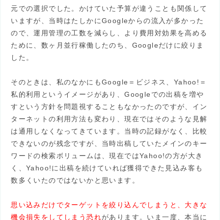
元での選択でした。かけていた予算が違うことも関係して
いますが、当時はたしかにGoogleからの流入が多かった
ので、運用管理の工数を減らし、より費用対効果を高める
ために、数ヶ月並行稼働したのち、Googleだけに絞りま
した。
そのときは、私のなかにもGoogle＝ビジネス、Yahoo!＝
私的利用というイメージがあり、Googleでの出稿を増や
すという方針を問題視することもなかったのですが、イン
ターネットの利用方法も変わり、現在ではそのような見解
は通用しなくなってきています。当時の記録がなく、比較
できないのが残念ですが、当時出稿していたメインのキー
ワードの検索ボリュームは、現在ではYahoo!の方が大き
く、Yahoo!に出稿を続けていれば獲得できた見込み客も
数多くいたのではないかと思います。
思い込みだけでターゲットを絞り込んでしまうと、大きな
機会損失をしてしまう恐れ
があります。いま一度、本当に