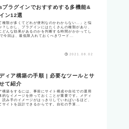
essプラグインでおすすめする多機能&
イン12選
て種類が多くてどれが便利なのかわからない…」と悩
か？しかし、プラグインにはたくさんの種類があり、
にどんな効果があるのかを判断する時間がかかってし
で今回は、最低限入れておくべきワード...
2021.08.02
ディア構築の手順 | 必要なツールとサ
せて紹介
ア構築をするには、事前にサイト構成や自社での運用
体的なイメージを持っておくことが重要です。メディ
、読み手のイメージがはっきりしていればいるほど、
てサイトを設計できるからです。自社の予算...