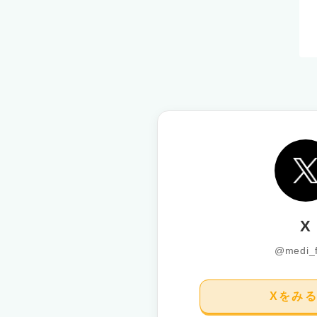
X
@medi_
Xをみ