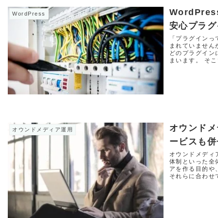
WordPr
WordPress
安心プラグ
「プラグインっ
まれていません
どのプラグイン
まいます。 そこ
オウンドメ
オウンドメディア運用
ービスも併
オウンドメディ
体制といった全
アを作る目的や
それらに合わせ