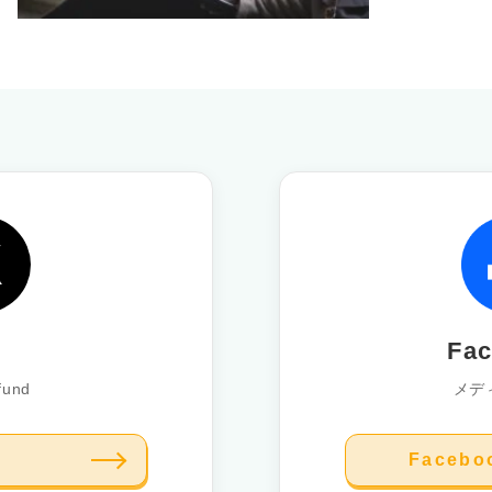
Fa
fund
メデ
る
Faceb