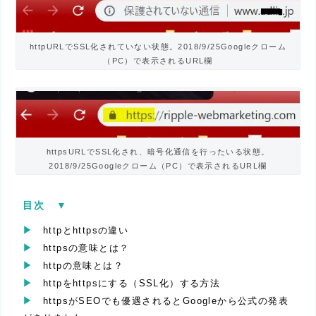
httpURLでSSL化されていない状態。2018/9/25Googleクローム
（PC）で表示されるURL欄
httpsURLでSSL化され、暗号化通信を行ったいる状態。
2018/9/25Googleクローム（PC）で表示されるURL欄
目次
[
▼︎
]
httpとhttpsの違い
httpsの意味とは？
httpの意味とは？
httpをhttpsにする（SSL化）する方法
httpsがSEOでも優遇されるとGoogleから公式の発表