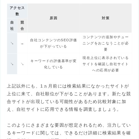
アクセス
数
原因
対策
自
競
社
合
コンテンツの追加やチュー
自社コンテンツのSEO評価
↘
→
ニングをおこなうことが必
が下がっている
要
現在上位に表示されている
キーワードの評価基準が変
↘
↘
サイトを確認し自社サイト
化している
への応用が必要
上記以外にも、1ヵ月前には検索結果になかったサイトが
上位に来て、自社順位が下がることがあります。新たな競
合サイトが出現している可能性があるため比較対象に加
え、自社サイトに応用できる情報を調査しましょう。
このようにさまざまな要因が想定されるため、注力してい
るキーワードに関しては、できるだけ詳細に検索結果を確