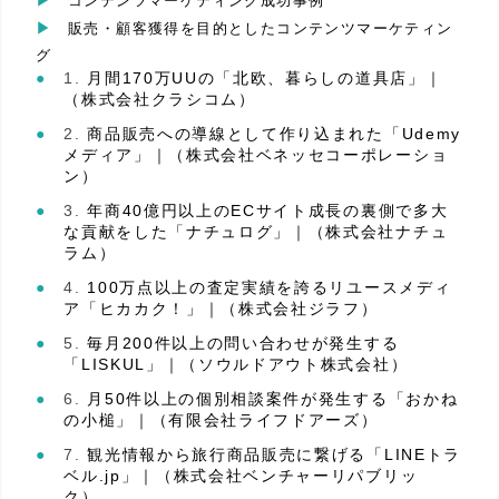
コンテンツマーケティング成功事例
販売・顧客獲得を目的としたコンテンツマーケティン
グ
月間170万UUの「北欧、暮らしの道具店」｜
（株式会社クラシコム）
商品販売への導線として作り込まれた「Udemy
メディア」｜（株式会社ベネッセコーポレーショ
ン）
年商40億円以上のECサイト成長の裏側で多大
な貢献をした「ナチュログ」｜（株式会社ナチュ
ラム）
100万点以上の査定実績を誇るリユースメディ
ア「ヒカカク！」｜（株式会社ジラフ）
毎月200件以上の問い合わせが発生する
「LISKUL」｜（ソウルドアウト株式会社）
月50件以上の個別相談案件が発生する「おかね
の小槌」｜（有限会社ライフドアーズ）
観光情報から旅行商品販売に繋げる「LINEトラ
ベル.jp」｜（株式会社ベンチャーリパブリッ
ク）