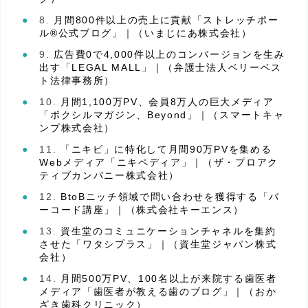
月間800件以上の売上に貢献「ストレッチポー
ル®公式ブログ」｜（いまじにあ株式会社）
広告費0で4,000件以上のコンバージョンを生み
出す「LEGAL MALL」｜（弁護士法人ベリーベス
ト法律事務所）
月間1,100万PV、会員8万人の巨大メディア
「ボクシルマガジン、Beyond」｜（スマートキャ
ンプ株式会社）
「ニキビ」に特化して月間90万PVを集める
Webメディア「ニキペディア」｜（ザ・プロアク
ティブカンパニー株式会社）
BtoBニッチ領域で問い合わせを獲得する「バ
ーコード講座」｜（株式会社キーエンス）
資生堂のコミュニケーションチャネルを集約
させた「ワタシプラス」｜（資生堂ジャパン株式
会社）
月間500万PV、100名以上が来院する歯医者
メディア「歯医者が教える歯のブログ」｜（おか
ざき歯科クリニック）