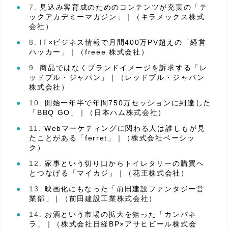
見込み客育成のためのコンテンツが充実の「テ
ックアカデミーマガジン」｜（キラメックス株式
会社）
IT×ビジネス情報で月間400万PV超えの「経営
ハッカー」｜（freee 株式会社）
商品ではなくブランドイメージを訴求する「レ
ッドブル・ジャパン」｜（レッドブル・ジャパン
株式会社）
開始一年半で年間750万セッションに到達した
「BBQ GO」｜（日本ハム株式会社）
Webマーケティングに関わる人は誰しもが見
たことがある「ferret」｜（株式会社ベーシッ
ク）
家事という切り口からトイレタリーの購買へ
とつなげる「マイカジ」｜（花王株式会社）
映画化にもなった「前田建設ファンタジー営
業部」｜（前田建設工業株式会社）
お酒という市場の拡大を狙った「カンパネ
ラ」｜（株式会社日経BP×アサヒビール株式会